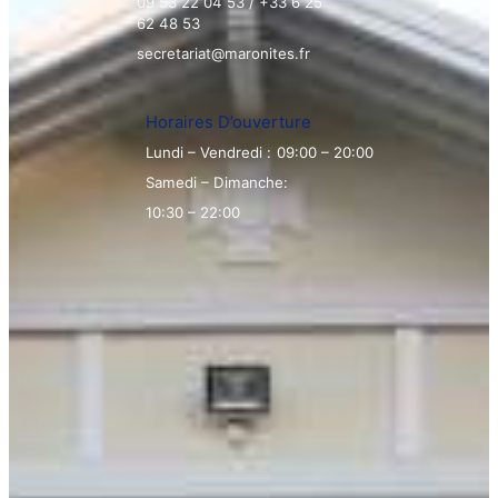
09 53 22 04 53 / +33 6 25
62 48 53
secretariat@maronites.fr
Horaires D’ouverture
Lundi – Vendredi :
09:00 – 20:00
Samedi – Dimanche:
10:30 – 22:00