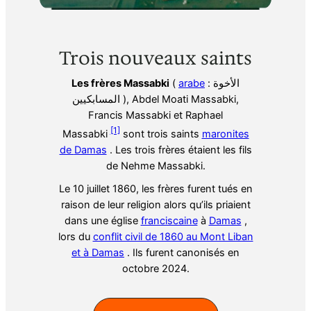
Trois nouveaux saints
Les frères Massabki
(
arabe
: الأخوة
المسابكيين ), Abdel Moati Massabki,
Francis Massabki et Raphael
[1]
Massabki
sont trois saints
maronites
de
Damas
. Les trois frères étaient les fils
de Nehme Massabki.
Le 10 juillet 1860, les frères furent tués en
raison de leur religion alors qu’ils priaient
dans une église
franciscaine
à
Damas
,
lors du
conflit civil de 1860 au Mont Liban
et à Damas
. Ils furent canonisés en
octobre 2024.