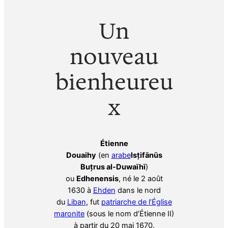
Un
nouveau
bienheureu
x
Étienne
Douaihy
(en
arabe
Isțifānūs
Buțrus al-Duwaīhī
)
ou
Edhenensis
, né le 2 août
1630 à
Ehden
dans le nord
du
Liban
, fut
patriarche de l’Église
maronite
(sous le nom d’Étienne II)
à partir du 20 mai 1670.